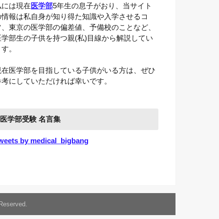
私には現在
医学部
5年生の息子がおり、当サイト
の情報は私自身が知り得た知識や入学させるコ
ツ、東京の医学部の偏差値、予備校のことなど、
医学部生の子供を持つ親(私)目線から解説してい
ます。
現在医学部を目指している子供がいる方は、ぜひ
参考にしていただければ幸いです。
医学部受験 名言集
weets by medical_bigbang
 Reserved.