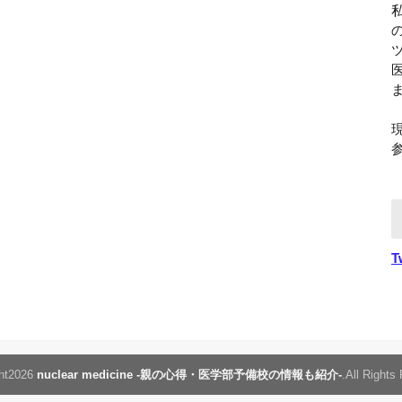
T
ht2026
nuclear medicine -親の心得・医学部予備校の情報も紹介-
.All Rights