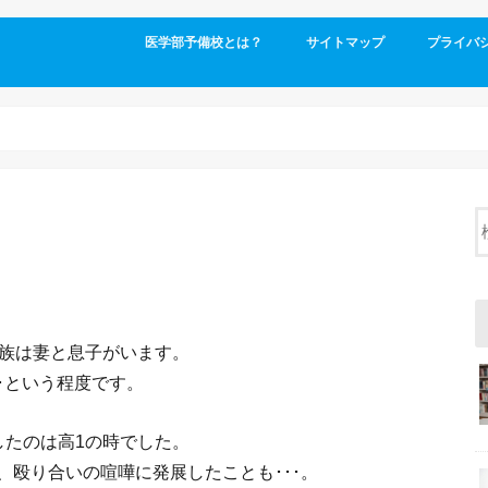
医学部予備校とは？
サイトマップ
プライバ
家族は妻と息子がいます。
･という程度です。
したのは高1の時でした。
殴り合いの喧嘩に発展したことも･･･。